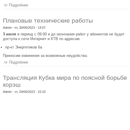
Подробнее
о Трансляция II Кубка Федерации сумо России по
пляжному сумо на канале «Спортивный»
Плановые технические работы
Admin
- пт, 30/06/2023 - 14:07
3 июля
в период с 09:00 и до окончания работ у абонентов не будет
доступа к сети Интернет и КТВ по адресам:
пр-кт Энергетиков 6а
Приносим извинения за возможные неудобства.
Подробнее
о Плановые технические работы
Трансляция Кубка мира по поясной борьбе
корэш
Admin
- чт, 29/06/2023 - 15:10