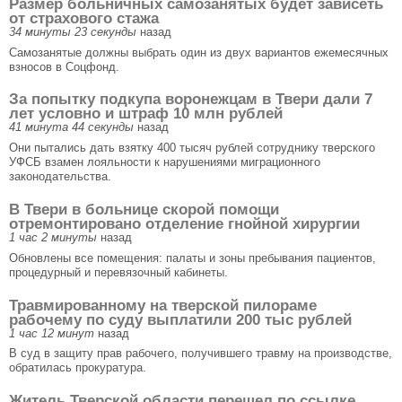
Размер больничных самозанятых будет зависеть
от страхового стажа
34 минуты 23 секунды
назад
Самозанятые должны выбрать один из двух вариантов ежемесячных
взносов в Соцфонд.
За попытку подкупа воронежцам в Твери дали 7
лет условно и штраф 10 млн рублей
41 минута 44 секунды
назад
Они пытались дать взятку 400 тысяч рублей сотруднику тверского
УФСБ взамен лояльности к нарушениями миграционного
законодательства.
В Твери в больнице скорой помощи
отремонтировано отделение гнойной хирургии
1 час 2 минуты
назад
Обновлены все помещения: палаты и зоны пребывания пациентов,
процедурный и перевязочный кабинеты.
Травмированному на тверской пилораме
рабочему по суду выплатили 200 тыс рублей
1 час 12 минут
назад
В суд в защиту прав рабочего, получившего травму на производстве,
обратилась прокуратура.
Житель Тверской области перешел по ссылке