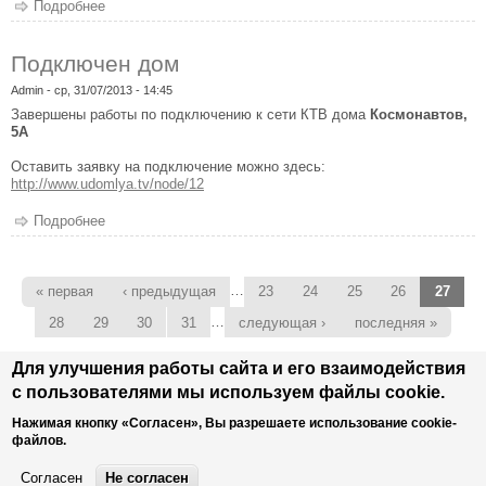
Подробнее
о Подключен дом
Подключен дом
Admin
- ср, 31/07/2013 - 14:45
Завершены работы по подключению к сети КТВ дома
Космонавтов,
5А
Оставить заявку на подключение можно здесь:
http://www.udomlya.tv/node/12
Подробнее
о Подключен дом
Страницы
…
« первая
‹ предыдущая
23
24
25
26
27
…
28
29
30
31
следующая ›
последняя »
Для улучшения работы сайта и его взаимодействия
с пользователями мы используем файлы cookie.
Главное меню
Главная
Услуги
Тарифы
Подключить
Оплатить
Настройки
Интернет
Домофон
О нас
Нажимая кнопку «Согласен», Вы разрешаете использование cookie-
файлов.
Согласен
Не согласен