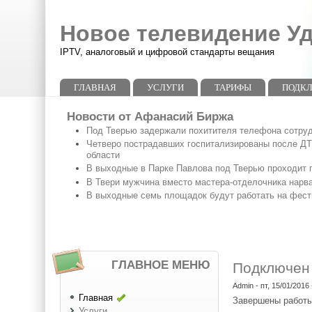
Перейти к основному содержанию
Skip to search
Новое телевидение У
IPTV, аналоговый и цифровой стандарты вещания
Главное меню
ГЛАВНАЯ
УСЛУГИ
ТАРИФЫ
ПОДК
Новости от Афанасий Биржа
Под Тверью задержали похитителя телефона сотруд
Четверо пострадавших госпитализированы после ДТП
области
В выходные в Парке Павлова под Тверью проходит п
В Твери мужчина вместо мастера-отделочника нарв
В выходные семь площадок будут работать на фест
ГЛАВНОЕ МЕНЮ
Подключен
Admin
- пт, 15/01/2016 
Главная
Завершены работы
Услуги