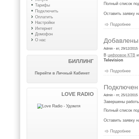
Полный список п
Тарифы
Подключить
Оставить заявку 
Оплатить
Настройки
Подробнее
о П
Интернет
Домофон
Добавлены
О нас
Admin
- вт, 29/12/2015 
В
цифровое КТВ
Television
БИЛЛИНГ
Подробнее
о Д
Перейти в Личный Кабинет
Подключен
LOVE RADIO
Admin
- пт, 25/12/2015 
Завершены работы
Полный список п
Оставить заявку 
Подробнее
о П