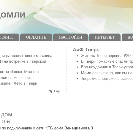
домли
ЛЮЧИТЬ
ОПЛАТИТЬ
НАСТРОЙКИ
ИНТЕРНЕТ
Д
АиФ Тверь
ницы продуктового магазина
Житель Твери перевел ₽200 
 на встречке в Тверской
В Твери пожарные спасли тр
Вор-неудачник в Твери укра
ятая «Гонка Титанов»
Мама рассказала, как сын л
ался на мошенника
Тверские спортсмены завое
ивале «Лето в Твери»
Еще
 дом
- 17:44
 по подключению к сети КТВ дома
Венецианова 3