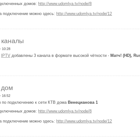
одключенных домов:
http://www.udomlya.tv/node/8
на подключение можно здесь:
http://www.udomlya.tv/node/12
одключен дом
 каналы
- 10:28
и
IPTV
добавлены 3 канала в формате высокой чёткости -
Матч! (HD),
Ru
обавлены каналы
 дом
- 16:52
 по подключению к сети КТВ дома
Венецианова 1
одключенных домов:
http://www.udomlya.tv/node/8
на подключение можно здесь:
http://www.udomlya.tv/node/12
одключен дом