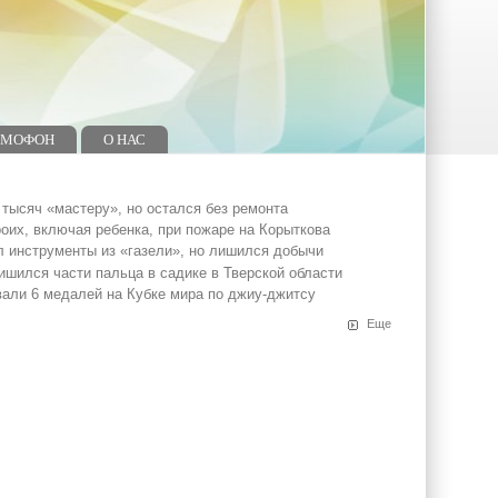
ОМОФОН
О НАС
тысяч «мастеру», но остался без ремонта
оих, включая ребенка, при пожаре на Корыткова
л инструменты из «газели», но лишился добычи
ишился части пальца в садике в Тверской области
вали 6 медалей на Кубке мира по джиу-джитсу
Еще