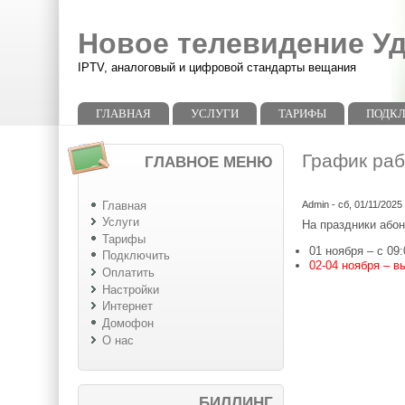
Перейти к основному содержанию
Skip to search
Новое телевидение У
IPTV, аналоговый и цифровой стандарты вещания
Главное меню
ГЛАВНАЯ
УСЛУГИ
ТАРИФЫ
ПОДК
График раб
ГЛАВНОЕ МЕНЮ
Главная
Admin
- сб, 01/11/2025
Услуги
На праздники або
Тарифы
01 ноября – с 09:
Подключить
02-04 ноября – 
Оплатить
Настройки
Интернет
Домофон
О нас
БИЛЛИНГ