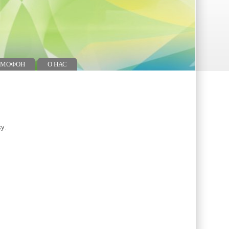
ОМОФОН
О НАС
ку: