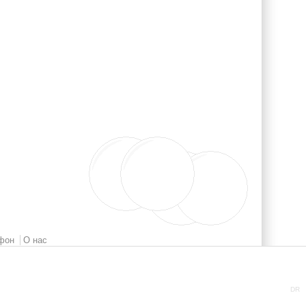
фон
О нас
DR