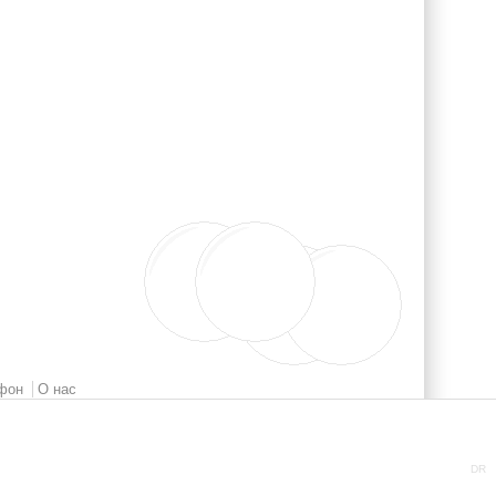
фон
О нас
DR