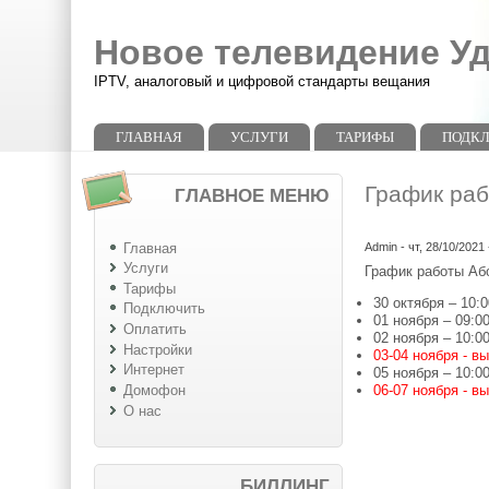
Перейти к основному содержанию
Skip to search
Новое телевидение У
IPTV, аналоговый и цифровой стандарты вещания
Главное меню
ГЛАВНАЯ
УСЛУГИ
ТАРИФЫ
ПОДК
График раб
ГЛАВНОЕ МЕНЮ
Главная
Admin
- чт, 28/10/2021 
Услуги
График работы Або
Тарифы
30 октября – 10:0
Подключить
01 ноября – 09:0
Оплатить
02 ноября – 10:0
Настройки
03-04 ноября - в
Интернет
05 ноября – 10:0
06-07 ноября - в
Домофон
О нас
БИЛЛИНГ