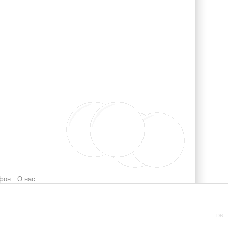
фон
О нас
DR