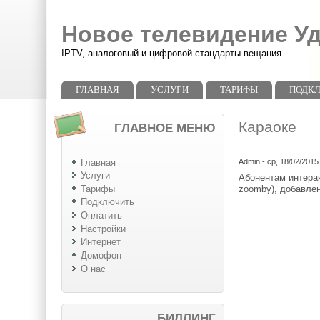
Перейти к основному содержанию
Skip to search
Новое телевидение У
IPTV, аналоговый и цифровой стандарты вещания
Главное меню
ГЛАВНАЯ
УСЛУГИ
ТАРИФЫ
ПОДК
Караоке
ГЛАВНОЕ МЕНЮ
Главная
Admin
- ср, 18/02/2015
Услуги
Абонентам интерак
zoomby), добавле
Тарифы
Подключить
Оплатить
Настройки
Интернет
Домофон
О нас
БИЛЛИНГ