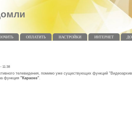
домли
ЛЮЧИТЬ
ОПЛАТИТЬ
НАСТРОЙКИ
ИНТЕРНЕТ
Д
 - 11:38
тивного телевидения, помимо уже существующих функций "Видеоархива",
на функция
"Караоке"
.